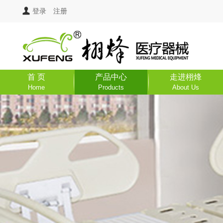
登录
注册
首 页
产品中心
走进栩烽
Home
Products
About Us