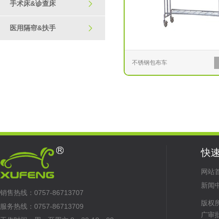
手术床&诊查床

医用隔帘&扶手

不锈钢包布车
快
网站
新闻
销售热线：0757-86713707
版权
服务热线：0757-86713709
广审批